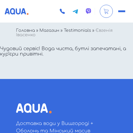
Головна
»
Магазин
»
Testimonials
»
Євгенія
Івасенко
Чудовий сервіс! Вода чиста, бутлі запечатані, а
кур’єри привітні.
Доставка води у Вишгороді +
Оболонь та Мінський масив