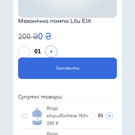
Механічна помпа Lilu Elit
0
₴
200
₴
Замовити
Супутні товари:
Вода
«AquaTochka» 18,9л
250
₴
Вода