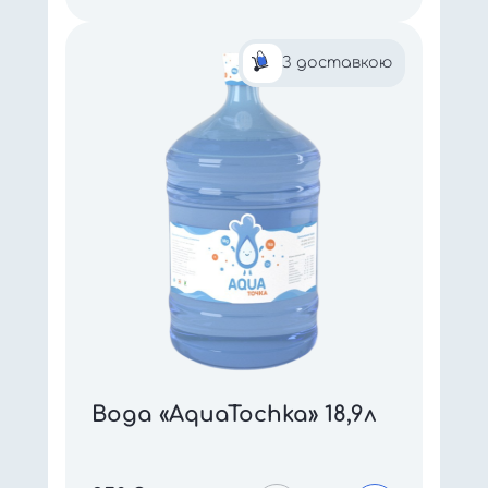
З доставкою
Вода «AquaTochka» 18,9л