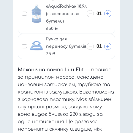
«AquaTochka» 18,9л
(з заставою за
бутель)
650
₴
Ручка для
переносу бутелів
75
₴
Механічна помпа Lilu Elit —
працює
за принципом насоса, оснащена
цанговим затискачем, трубкою та
краником із заглушкою. Виготовлена
з харчового пластику. Має збільшені
внутрішні розміри, завдяки чому
вона видає близько 220 г води за
одне натискання. Це дозволяє
наповнити склянку швидше, ніж