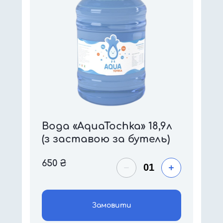
Вода «AquaTochka» 18,9л
(з заставою за бутель)
650
₴
Замовити