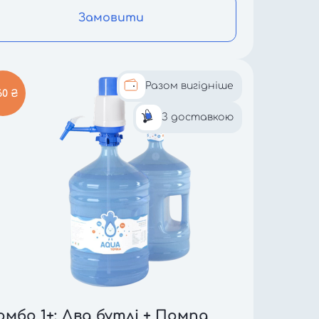
Замовити
Разом вигідніше
60 ₴
З доставкою
омбо 1+: Два бутлі + Помпа