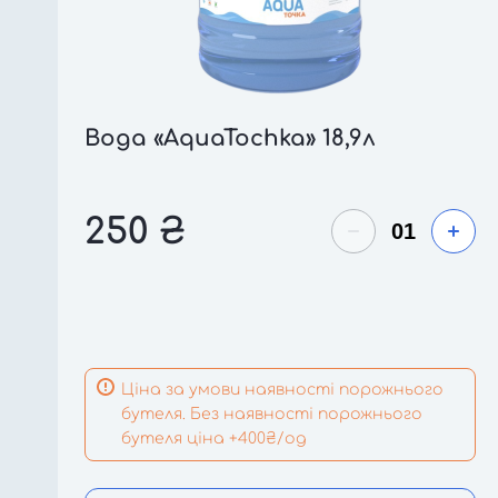
Вода «AquaTochka» 18,9л
250
₴
Ціна за умови наявності порожнього
бутеля. Без наявності порожнього
бутеля ціна +400₴/од