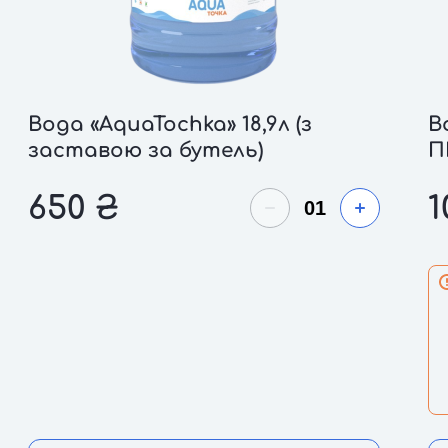
Вода «AquaTochka» 18,9л (з
В
заставою за бутель)
П
650
₴
1