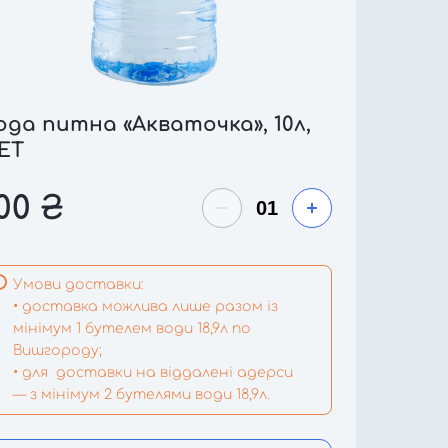
ода питна «Акваточка», 10л,
ЕТ
00
₴
Умови доставки:
• доставка можлива лише разом із
мінімум 1 бутелем води 18,9л по
Вишгороду;
• для доставки на віддалені адерси
— з мінімум 2 бутелями води 18,9л.