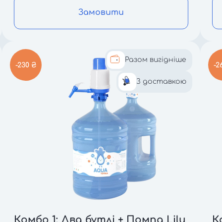
Замовити
Разом вигідніше
-230 ₴
-2
З доставкою
Комбо 1: Два бутлі + Помпа Lilu
К