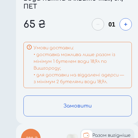
ПЕТ
65
₴
Умови доставки:
• доставка можлива лише разом із
мінімум 1 бутелем води 18,9л по
Вишгороду;
• для доставки на віддалені адерси —
з мінімум 2 бутелями води 18,9л.
Замовити
Разом вигідніше