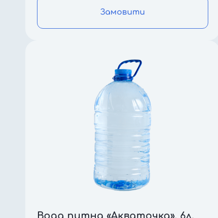
Замовити
Вода питна «Акваточка», 6л,