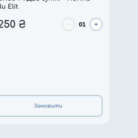
lu Elit
250
₴
Замовити