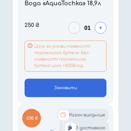
Вода «AquaTochka» 18,9л
250
₴
Ціна за умови наявності
порожнього бутеля. Без
наявності порожнього
бутеля ціна +400₴/од
Замовити
Разом вигідніше
-230 ₴
З доставкою