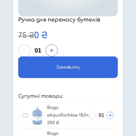
Ручка для переносу бутелів
0
₴
75
₴
Замовити
Супутні товари:
Вода
«AquaTochka» 18,9л
250
₴
Вода