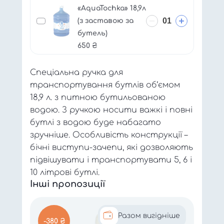
«AquaTochka» 18,9л
(з заставою за
бутель)
650
₴
Спеціальна ручка для
транспортування бутлів об’ємом
18,9 л. з питною бутильованою
водою. З ручкою носити важкі і повні
бутлі з водою буде набагато
зручніше. Особливість конструкції –
бічні виступи-зачепи, які дозволяють
підвішувати і транспортувати 5, 6 і
10 літрові бутлі.
Інші пропозиції
Разом вигідніше
-380 ₴