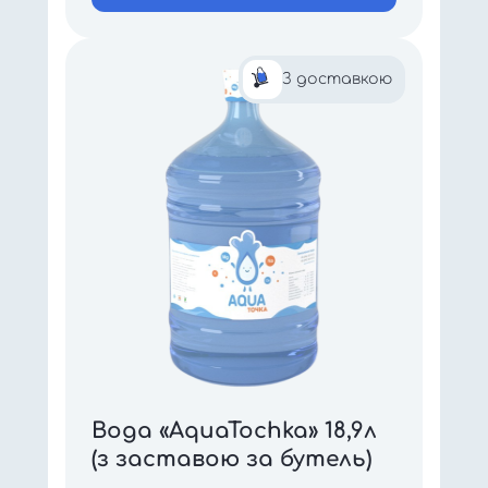
З доставкою
Вода «AquaTochka» 18,9л
(з заставою за бутель)